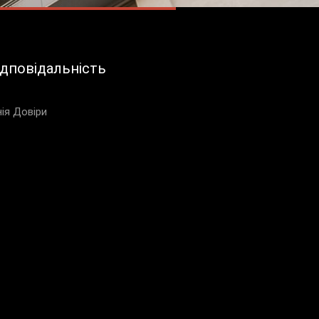
ідповідальність
нія Довіри