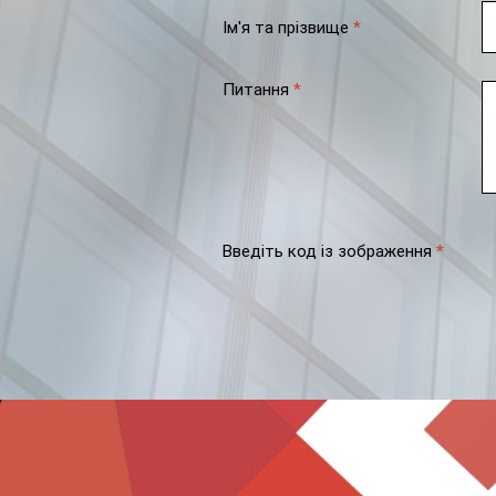
Ім'я та прізвище
*
Питання
*
Введіть код із зображення
*