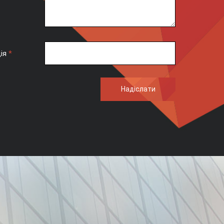
ція
*