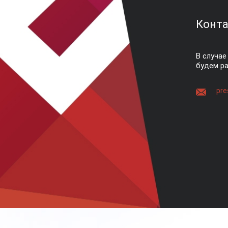
Конта
В случае
будем ра
pre