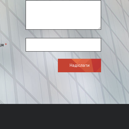
ція
*