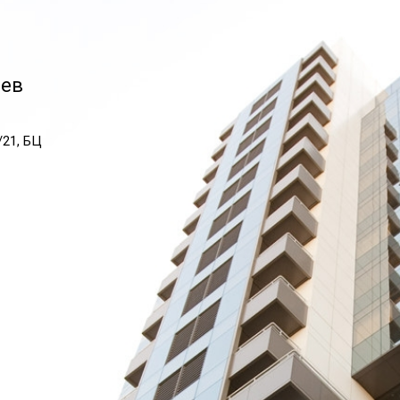
иев
/21, БЦ