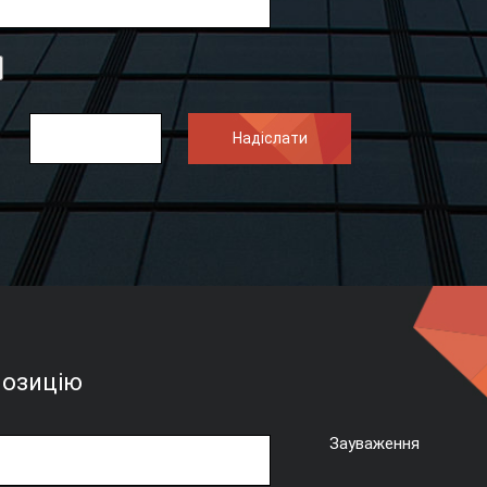
позицію
Зауваження