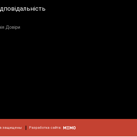
ідповідальність
нія Довіри
а защищены
Разработка сайта: