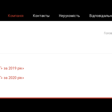
Компанія
Контакты
Нерухомість
Відповідальн
Голо
 за 2019 рік»
 за 2020 рік»