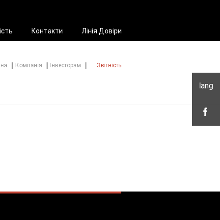
ість
Контакти
Лінія Довіри
вна
Компанія
Інвесторам
Звітність